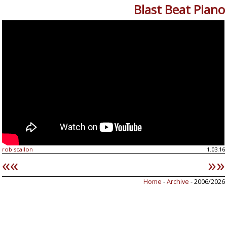
Blast Beat Piano
rob scallon
1.03.16
««
»»
Home
-
Archive
- 2006/2026